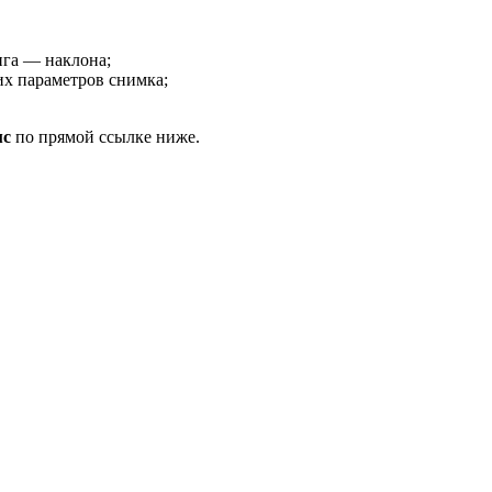
га — наклона;
их параметров снимка;
мс
по прямой ссылке ниже.