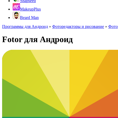
Snapseed
MakeupPlus
Beard Man
Программы для Андроид
»
Фоторедакторы и рисование
»
Фото
Fotor для Андроид