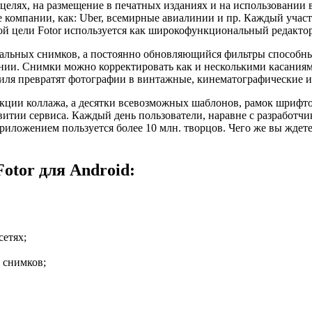
целях, на размещение в печатных изданиях и на использовании 
 компании, как: Uber, всемирные авиалинии и пр. Каждый учас
ой цели Fotor используется как широкофункциональный редакто
альных снимков, а постоянно обновляющийся фильтры способны
ании. Снимки можно корректировать как и несколькими касаниям
ля превратят фотографии в винтажные, кинематографические и 
кции коллажа, а десятки всевозможных шаблонов, рамок шрифто
витии сервиса. Каждый день пользователи, наравне с разработч
иложением пользуется более 10 млн. творцов. Чего же вы ждет
otor для Android:
сетях;
 снимков;