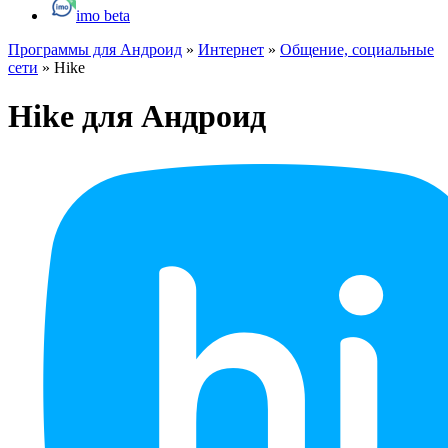
imo beta
Программы для Андроид
»
Интернет
»
Общение, социальные
сети
»
Hike
Hike для Андроид