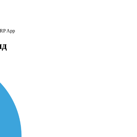
WRP App
ид