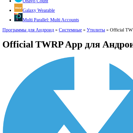
Onavo Count
Galaxy Wearable
Multi Parallel: Multi Accounts
Программы для Андроид
»
Системные
»
Утилиты
»
Official T
Official TWRP App для Андро